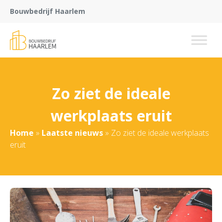
Bouwbedrijf Haarlem
Zo ziet de ideale
werkplaats eruit
Home
»
Laatste nieuws
»
Zo ziet de ideale werkplaats
eruit