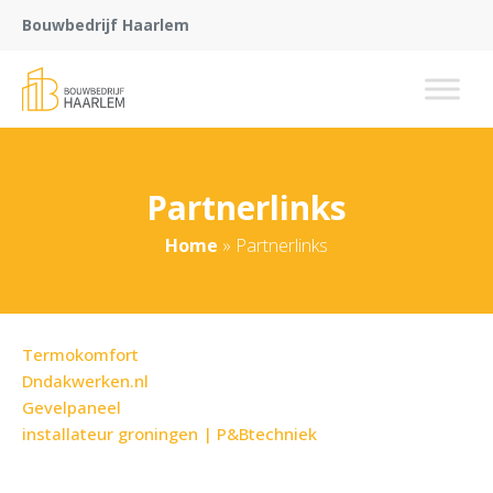
Bouwbedrijf Haarlem
Partnerlinks
Home
»
Partnerlinks
Termokomfort
Dndakwerken.nl
Gevelpaneel
installateur groningen | P&Btechniek