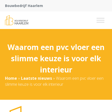
Bouwbedrijf Haarlem
Waarom een pvc vloer een
slimme keuze is voor elk
interieur
Home
»
Laatste nieuws
»
Waarom een pvc vloer een
slimme keuze is voor elk interieur