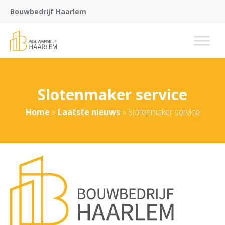
Bouwbedrijf Haarlem
Slotenmaker service
Home
»
Laatste nieuws
»
Slotenmaker service