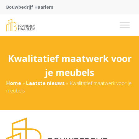
Bouwbedrijf Haarlem
Kwalitatief maatwerk voor
je meubels
Home
»
Laatste nieuws
»
Kwalitatief maatwerk voor je
meubels