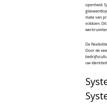
openheid. S
glaswandopl
mate van pr
voldoen. Di
werkruimtes
De flexibili
Door de vee
bedrijfscul
uw identite
Syste
Syst