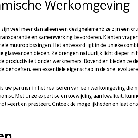
mische Werkomgeving
zijn veel meer dan alleen een designelement; ze zijn een c
it, transparantie en samenwerking bevorderen. Klanten vrag
onele muuroplossingen. Het antwoord ligt in de unieke combi
ie glaswanden bieden. Ze brengen natuurlijk licht dieper i
e productiviteit onder werknemers. Bovendien bieden ze de f
e behoeften, een essentiële eigenschap in de snel evoluere
is uw partner in het realiseren van een werkomgeving die ni
komst. Met onze expertise en toewijding aan kwaliteit, kun
 motiveert en presteert. Ontdek de mogelijkheden en laat on
en