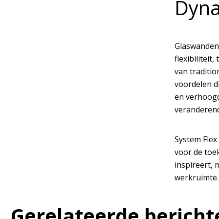
Dyna
Glaswanden 
flexibilite
van traditi
voordelen d
en verhoogd
veranderend
System Flex 
voor de toe
inspireert,
werkruimte.
Gerelateerde bericht