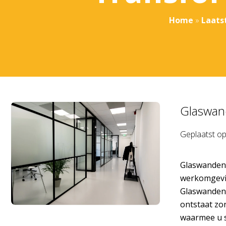
Home
»
Laats
Glaswan
Geplaatst o
Glaswanden 
werkomgevi
Glaswanden 
ontstaat zo
waarmee u s