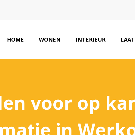
HOME
WONEN
INTERIEUR
LAAT
en voor op kan
rmatie in Werk