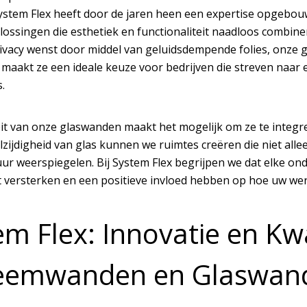
ystem Flex heeft door de jaren heen een expertise opgebou
ossingen die esthetiek en functionaliteit naadloos combiner
ivacy wenst door middel van geluidsdempende folies, onze 
t maakt ze een ideale keuze voor bedrijven die streven naa
.
teit van onze glaswanden maakt het mogelijk om ze te integr
lzijdigheid van glas kunnen we ruimtes creëren die niet all
tuur weerspiegelen. Bij System Flex begrijpen we dat elke o
it versterken en een positieve invloed hebben op hoe uw we
m Flex: Innovatie en Kwal
eemwanden en Glaswan