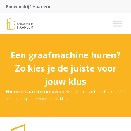
Bouwbedrijf Haarlem
Een graafmachine huren?
Zo kies je de juiste voor
jouw klus
Home
»
Laatste nieuws
»
Een graafmachine huren? Zo
kies je de juiste voor jouw klus