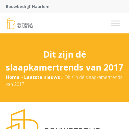
Bouwbedrijf Haarlem
Dit zijn dé
slaapkamertrends van 2017
Home
»
Laatste nieuws
»
Dit zijn dé slaapkamertrends
van 2017