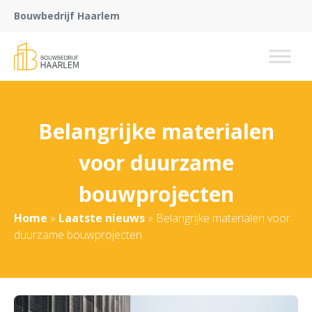
Bouwbedrijf Haarlem
Belangrijke materialen
voor duurzame
bouwprojecten
Home
»
Laatste nieuws
»
Belangrijke materialen voor
duurzame bouwprojecten