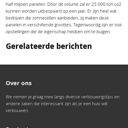
half miljoen panelen. Door dit volume zal er 25 000 ton co2
kunnen worden uitbespaard op een jaar. Er zijn heel wat
bedrijven die zonnecellen aanbieden, zij maken deze
panelen in verschillende groottes. Tegenwoordig zijn er ook
opstellingen die de eigenschap hebben om te buigen.
Gerelateerde berichten
Over ons
We nemen je graag mee langs diverse verbouwingstips en
andere zaken die interessant zijn als je een huis wilt
verbouwen.